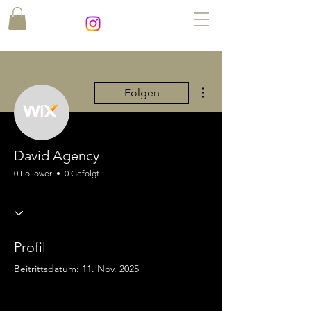
Weitere Optionen
Folgen
David Agency
0 Follower
0 Gefolgt
Profil
Beitrittsdatum: 11. Nov. 2025