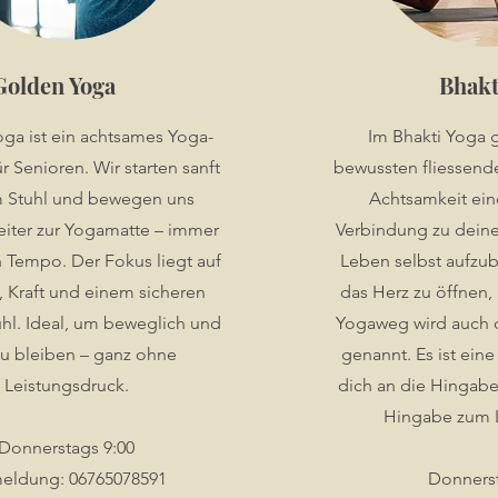
Golden Yoga
Bhakt
ga ist ein achtsames Yoga-
Im Bhakti Yoga 
 Senioren. Wir starten sanft
bewussten fliesse
 Stuhl und bewegen uns
Achtsamkeit eine
iter zur Yogamatte – immer
Verbindung zu dein
 Tempo. Der Fokus liegt auf
Leben selbst aufzu
, Kraft und einem sicheren
das Herz zu öffnen,
hl. Ideal, um beweglich und
Yogaweg wird auch 
 zu bleiben – ganz ohne
genannt. Es ist eine 
Leistungsdruck.
dich an die Hingabe 
Hingabe zum L
Donnerstags 9:00
eldung: 06765078591
Donnerst