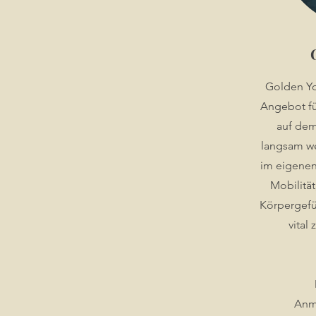
Golden Yo
Angebot für
auf dem
langsam we
im eigenen
Mobilität
Körpergefü
vital
Anm