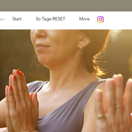
Start
3o Tage RESET
More
en