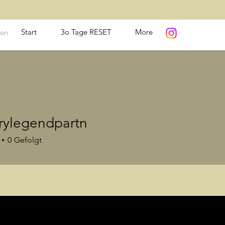
Start
3o Tage RESET
More
en
rylegendpartn
0
Gefolgt