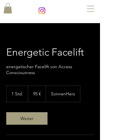
Energetic Facelift
energetischer Facelift von Access
Consciousness
95
Euro
1 Std.
1
95 €
SonnenHerz
S
t
d
Weiter