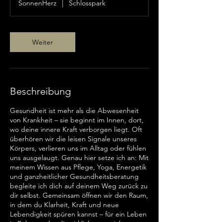
SonnenHerz
|
Schlosspark
d
3
0
M
Weiter
i
n
.
Beschreibung
Gesundheit ist mehr als die Abwesenheit
von Krankheit – sie beginnt im Innen, dort,
wo deine innere Kraft verborgen liegt. Oft
überhören wir die leisen Signale unseres
Körpers, verlieren uns im Alltag oder fühlen
uns ausgelaugt. Genau hier setze ich an: Mit
meinem Wissen aus Pflege, Yoga, Energetik
und ganzheitlicher Gesundheitsberatung
begleite ich dich auf deinem Weg zurück zu
dir selbst. Gemeinsam öffnen wir den Raum,
in dem du Klarheit, Kraft und neue
Lebendigkeit spüren kannst – für ein Leben