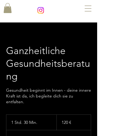
Ganzheitliche
Gesundheitsberatu
ng
Gesundheit beginnt im Innen - deine innere
Kraft ist da, ich begleite dich sie zu
entfalten.
120
Euro
1 Std. 30 Min.
1
120 €
S
t